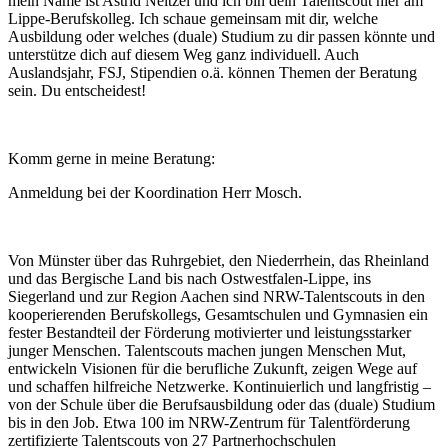
mein Name ist Astrid Neitzel und ich bin dein Talentscout hier am
Lippe-Berufskolleg. Ich schaue gemeinsam mit dir, welche
Ausbildung oder welches (duale) Studium zu dir passen könnte und
unterstütze dich auf diesem Weg ganz individuell. Auch
Auslandsjahr, FSJ, Stipendien o.ä. können Themen der Beratung
sein. Du entscheidest!
Komm gerne in meine Beratung:
Anmeldung bei der Koordination Herr Mosch.
Von Münster über das Ruhrgebiet, den Niederrhein, das Rheinland
und das Bergische Land bis nach Ostwestfalen-Lippe, ins
Siegerland und zur Region Aachen sind NRW-Talentscouts in den
kooperierenden Berufskollegs, Gesamtschulen und Gymnasien ein
fester Bestandteil der Förderung motivierter und leistungsstarker
junger Menschen. Talentscouts machen jungen Menschen Mut,
entwickeln Visionen für die berufliche Zukunft, zeigen Wege auf
und schaffen hilfreiche Netzwerke. Kontinuierlich und langfristig –
von der Schule über die Berufsausbildung oder das (duale) Studium
bis in den Job. Etwa 100 im NRW-Zentrum für Talentförderung
zertifizierte Talentscouts von 27 Partnerhochschulen