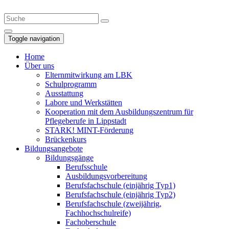
Toggle navigation
Home
Über uns
Elternmitwirkung am LBK
Schulprogramm
Ausstattung
Labore und Werkstätten
Kooperation mit dem Ausbildungszentrum für
Pflegeberufe in Lippstadt
STARK! MINT-Förderung
Brückenkurs
Bildungsangebote
Bildungsgänge
Berufsschule
Ausbildungs­vorbereitung
Berufsfachschule (einjährig Typ1)
Berufsfachschule (einjährig Typ2)
Berufsfachschule (zweijährig,
Fachhochschulreife)
Fachoberschule