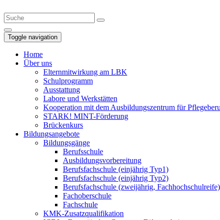
Toggle navigation
Home
Über uns
Elternmitwirkung am LBK
Schulprogramm
Ausstattung
Labore und Werkstätten
Kooperation mit dem Ausbildungszentrum für Pflegeberuf
STARK! MINT-Förderung
Brückenkurs
Bildungsangebote
Bildungsgänge
Berufsschule
Ausbildungs­vorbereitung
Berufsfachschule (einjährig Typ1)
Berufsfachschule (einjährig Typ2)
Berufsfachschule (zweijährig, Fachhochschulreife)
Fachoberschule
Fachschule
KMK-Zusatzqualifikation