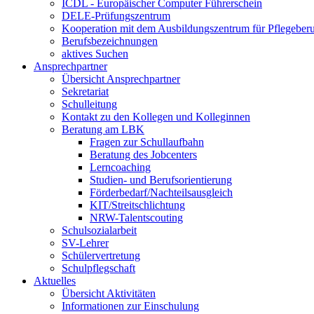
ICDL - Europäischer Computer Führerschein
DELE-Prüfungszentrum
Kooperation mit dem Ausbildungszentrum für Pflegeber
Berufsbezeichnungen
aktives Suchen
Ansprechpartner
Übersicht Ansprechpartner
Sekretariat
Schulleitung
Kontakt zu den Kollegen und Kolleginnen
Beratung am LBK
Fragen zur Schullaufbahn
Beratung des Jobcenters
Lerncoaching
Studien- und Berufsorientierung
Förderbedarf/Nachteilsausgleich
KIT/Streitschlichtung
NRW-Talentscouting
Schulsozialarbeit
SV-Lehrer
Schülervertretung
Schulpflegschaft
Aktuelles
Übersicht Aktivitäten
Informationen zur Einschulung