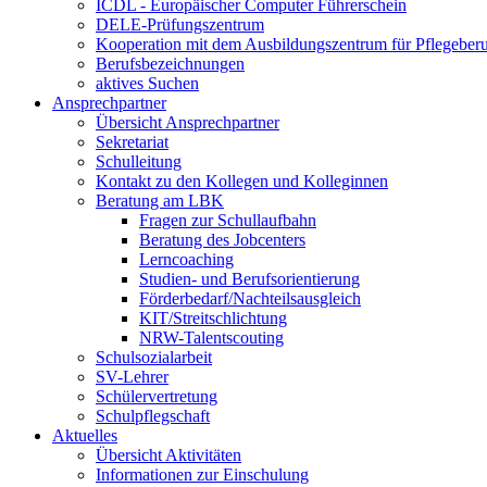
ICDL - Europäischer Computer Führerschein
DELE-Prüfungszentrum
Kooperation mit dem Ausbildungszentrum für Pflegeber
Berufsbezeichnungen
aktives Suchen
Ansprechpartner
Übersicht Ansprechpartner
Sekretariat
Schulleitung
Kontakt zu den Kollegen und Kolleginnen
Beratung am LBK
Fragen zur Schullaufbahn
Beratung des Jobcenters
Lerncoaching
Studien- und Berufsorientierung
Förderbedarf/Nachteilsausgleich
KIT/Streitschlichtung
NRW-Talentscouting
Schulsozialarbeit
SV-Lehrer
Schülervertretung
Schulpflegschaft
Aktuelles
Übersicht Aktivitäten
Informationen zur Einschulung