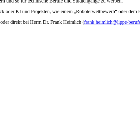
ern und so für technische Berufe und Studiengänge zu werben.
k oder KI und Projekten, wie einem „Roboterwettbewerb“ oder dem Pr
oder direkt bei Herrn Dr. Frank Heimlich (
frank.heimlich@lippe-beruf