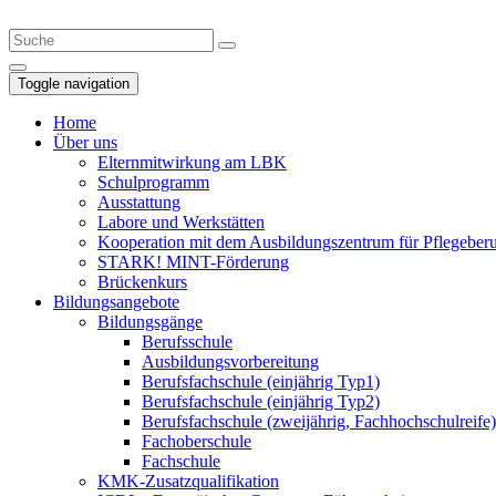
Toggle navigation
Home
Über uns
Elternmitwirkung am LBK
Schulprogramm
Ausstattung
Labore und Werkstätten
Kooperation mit dem Ausbildungszentrum für Pflegeberuf
STARK! MINT-Förderung
Brückenkurs
Bildungsangebote
Bildungsgänge
Berufsschule
Ausbildungs­vorbereitung
Berufsfachschule (einjährig Typ1)
Berufsfachschule (einjährig Typ2)
Berufsfachschule (zweijährig, Fachhochschulreife)
Fachoberschule
Fachschule
KMK-Zusatzqualifikation